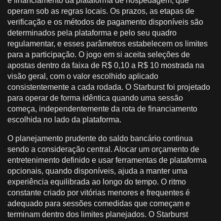
e financiamento da plataforma de hospedagem, que
operam sob as regras locais. Os prazos, as etapas de
verificação e os métodos de pagamento disponíveis são
determinados pela plataforma e pelo seu quadro
regulamentar, e esses parâmetros estabelecem os limites
para a participação. O jogo em si aceita seleções de
apostas dentro da faixa de R$ 0,10 a R$ 10 mostrada na
visão geral, com o valor escolhido aplicado
consistentemente a cada rodada. O Starburst foi projetado
para operar de forma idêntica quando uma sessão
começa, independentemente da rota de financiamento
escolhida no lado da plataforma.
O planejamento prudente do saldo bancário continua
sendo a consideração central. Alocar um orçamento de
entretenimento definido e usar ferramentas de plataforma
opcionais, quando disponíveis, ajuda a manter uma
experiência equilibrada ao longo do tempo. O ritmo
constante criado por vitórias menores e frequentes é
adequado para sessões comedidas que começam e
terminam dentro dos limites planejados. O Starburst