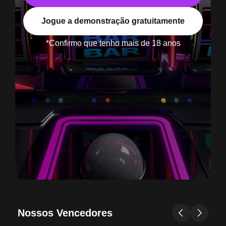
Jogue a demonstração gratuitamente
*Confirmo que tenho mais de 18 anos
Nossos Vencedores