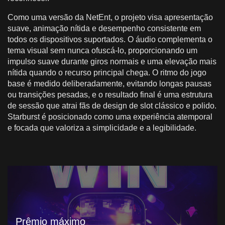
Como uma versão da NetEnt, o projeto visa apresentação
suave, animação nítida e desempenho consistente em
todos os dispositivos suportados. O áudio complementa o
tema visual sem nunca ofuscá-lo, proporcionando um
impulso suave durante giros normais e uma elevação mais
nítida quando o recurso principal chega. O ritmo do jogo
base é medido deliberadamente, evitando longas pausas
ou transições pesadas, e o resultado final é uma estrutura
de sessão que atrai fãs de design de slot clássico e polido.
Starburst é posicionado como uma experiência atemporal
e focada que valoriza a simplicidade e a legibilidade.
Prêmio máximo