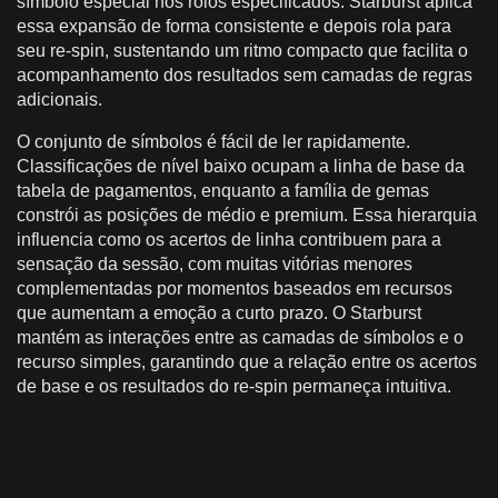
símbolo especial nos rolos especificados. Starburst aplica
essa expansão de forma consistente e depois rola para
seu re-spin, sustentando um ritmo compacto que facilita o
acompanhamento dos resultados sem camadas de regras
adicionais.
O conjunto de símbolos é fácil de ler rapidamente.
Classificações de nível baixo ocupam a linha de base da
tabela de pagamentos, enquanto a família de gemas
constrói as posições de médio e premium. Essa hierarquia
influencia como os acertos de linha contribuem para a
sensação da sessão, com muitas vitórias menores
complementadas por momentos baseados em recursos
que aumentam a emoção a curto prazo. O Starburst
mantém as interações entre as camadas de símbolos e o
recurso simples, garantindo que a relação entre os acertos
de base e os resultados do re-spin permaneça intuitiva.