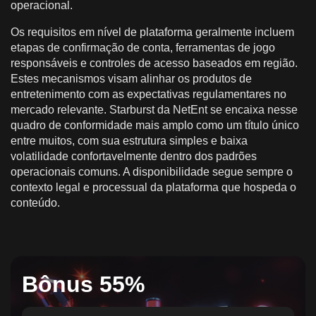
operacional.
Os requisitos em nível de plataforma geralmente incluem
etapas de confirmação de conta, ferramentas de jogo
responsáveis e controles de acesso baseados em região.
Estes mecanismos visam alinhar os produtos de
entretenimento com as expectativas regulamentares no
mercado relevante. Starburst da NetEnt se encaixa nesse
quadro de conformidade mais amplo como um título único
entre muitos, com sua estrutura simples e baixa
volatilidade confortavelmente dentro dos padrões
operacionais comuns. A disponibilidade segue sempre o
contexto legal e processual da plataforma que hospeda o
conteúdo.
Bônus 55%