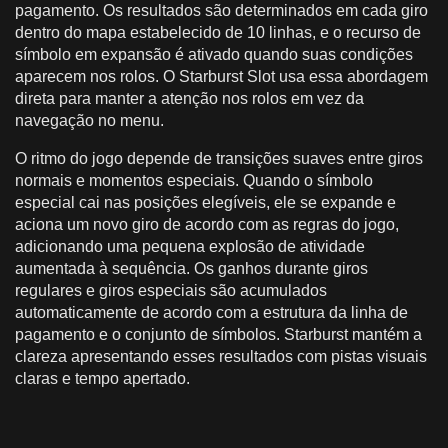
pagamento. Os resultados são determinados em cada giro
dentro do mapa estabelecido de 10 linhas, e o recurso de
símbolo em expansão é ativado quando suas condições
aparecem nos rolos. O Starburst Slot usa essa abordagem
direta para manter a atenção nos rolos em vez da
navegação no menu.
O ritmo do jogo depende de transições suaves entre giros
normais e momentos especiais. Quando o símbolo
especial cai nas posições elegíveis, ele se expande e
aciona um novo giro de acordo com as regras do jogo,
adicionando uma pequena explosão de atividade
aumentada à sequência. Os ganhos durante giros
regulares e giros especiais são acumulados
automaticamente de acordo com a estrutura da linha de
pagamento e o conjunto de símbolos. Starburst mantém a
clareza apresentando esses resultados com pistas visuais
claras e tempo apertado.