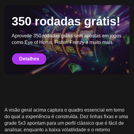
350 rodadas grátis!
Aproveite 350 rodadas grátis sem apostas em jogos
como Eye of Horus, Fishin’ Frenzy e muito mais.
Detalhes
A visão geral acima captura o quadro essencial em torno
do qual a experiência é construída. Dez linhas fixas e uma
grade 5x3 apontam para um perfil clássico que é fácil de
analisar, enquanto a baixa volatilidade e o retorno