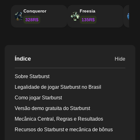
Conqueror
Freesia
Ki
328R$
135R$
Índice
Hide
Sobre Starburst
Legalidade de jogar Starburst no Brasil
Como jogar Starburst
Versão demo gratuita do Starburst
Mecânica Central, Regras e Resultados
Recursos do Starburst e mecânica de bônus