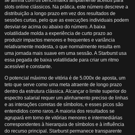
se alinha com os benchmarks amplamente aceitos para
slots online clássicos. Na prática, este número descreve a
distribuição a longo prazo em vez dos resultados de
sessões curtas, pelo que as execuções individuais podem
desviar-se acima ou abaixo do número. A baixa
volatilidade molda a experiência de curto prazo ao
produzir impactos menores e frequentes e variância
relativamente modesta, o que normalmente resulta em
uma jornada mais suave em uma sessão. A Starburst usa
essa pegada de baixa volatilidade para criar um ritmo
acessível e constante.
O potencial máximo de vitória é de 5.000x de aposta, um
teto que serve como uma meta atraente de longo prazo
dentro da estrutura clássica. Alcançar o limite superior do
espectro salarial requer um alinhamento preciso de linhas
e as interações corretas de símbolos, e esses picos são
entendidos como raros. A maioria dos resultados se
agrupará em torno de vitórias menores e intermediárias
correspondentes à hierarquia de símbolos e à influência
do recurso principal. Starburst permanece transparente