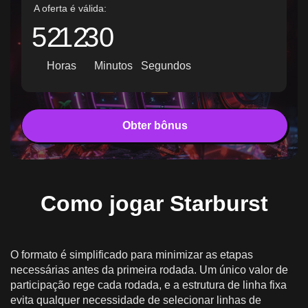
A oferta é válida:
52
12
28
Horas
Minutos
Segundos
Obter bônus
Como jogar Starburst
O formato é simplificado para minimizar as etapas
necessárias antes da primeira rodada. Um único valor de
participação rege cada rodada, e a estrutura de linha fixa
evita qualquer necessidade de selecionar linhas de