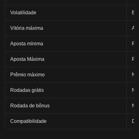
Volatilidade
Ba
Vitória máxima
Ap
Aposta mínima
R$
Aposta Máxima
R$
Prêmio máximo
Nã
Rodadas grátis
Nã
Rodada de bônus
Nã
Compatibilidade
Des